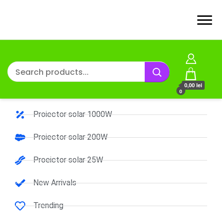
0,00 lei
0
Proiector solar 1000W
Proiector solar 200W
Proeictor solar 25W
New Arrivals
Trending